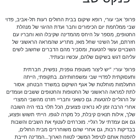
פרופ' אבי עורי, רופא שיקום בבית החולים רעות תל-אביב, פדוי
שבי ממלחמת יום הכיפורים וחבר ועדת ההיגוי של מנהלת
החטופים, מספר על היחס מהמדינה שקיבלו הוא וחבריו עם
חזרתם, ועל השינוי שחל מאז, מתריע שהמראה הראשוני של
השבויים עשוי להטעות, ומסביר מהם הדברים שחשוב לשים
עליהם דגש בשיקום שלהם, עכשיו ובעתיד.
פרופ' עורי: "יש ליצור מעטפת גופנית, נפשית, חברתית
ותעסוקתית לפדויי שבי ומשפחותיהם. בתקופתי, הייתה
התעלמות מוחלטת של אגף השיקום במשרד הבטחון. אסור
לתת למראה הראשוני של החטופות והחטופים ששבים ועומדים
על הרגליים להטעות. גם כשאני וחבריי חזרנו מהשבי המצרי
אחרי הרבה זמן לא נראינו פצועים, הכל תלוי במי היה השובה
שלך, אילות תנאים קיבלת, כל מקרה לגופו. הייתי תשוש ופצוע,
גם אם עמדתי על רגליי. מוכרחים לעטוף את השבים והשבות
בבדיקות רבות, גם אחרי שהם משוחררים מבית החולים,
להפנות אותם לטיפול המשכי לטווח הארוך…המדינה חייבת