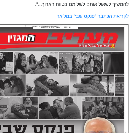
להמשיך לשאול אותם לשלומם בטווח הארוך…".
לקריאת הכתבה 'פנקס שבי' במלואה