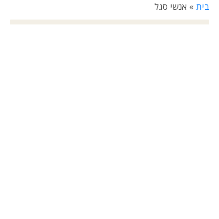
בית
»
אנשי סגל
פרופ' אבי עורי, רופא בכיר בחטיבה
לשיקום
פרופ' רחלי דנקנר, מנהלת מכון
מחקר פיתוח וחדשנות
ד"ר אלה דוידוב, מנהלת מחלקה ג'