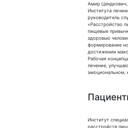
Амир Цендкович,
Института лечен
руководитель сл
«Расстройство п
пищевые привычк
здоровью челове
формирование но
достижении макс
Рабочая концепци
лечение, улучша
эмоциональном, 
Пациент
Институт специа
расстройств пищ