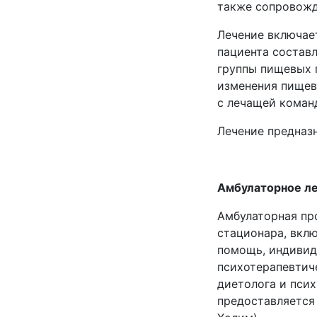
также сопровожд
Лечение включает
пациента состав
группы пищевых 
изменения пищев
с лечащей коман
Лечение предназн
Амбулаторное ле
Амбулаторная пр
стационара, вкл
помощь, индивид
психотерапевтич
диетолога и пси
предоставляется