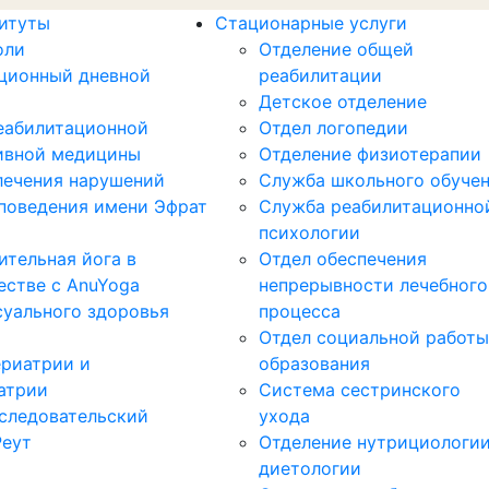
титуты
Стационарные услуги
оли
Отделение общей
ционный дневной
реабилитации
Детское отделение
еабилитационной
Отдел логопедии
ивной медицины
Отделение физиотерапии
лечения нарушений
Служба школьного обуче
поведения имени Эфрат
Служба реабилитационно
психологии
ительная йога в
Отдел обеспечения
естве с AnuYoga
непрерывноcти лечебного
суального здоровья
процесса
Отдел социальной работы
ериатрии и
образования
атрии
Система сестринского
следовательский
ухода
Реут
Отделение нутрициологии
диетологии