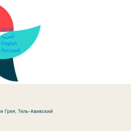
עברית
العربية
English
Русский
и Грея, Тель-Авивский