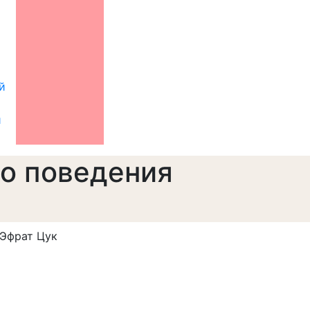
й
й
о поведения
 Эфрат Цук