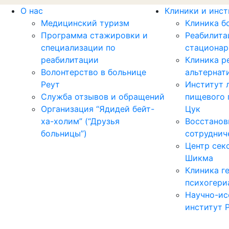
О нас
Клиники и инс
Медицинский туризм
Клиника б
Программа стажировки и
Реабилита
специализации по
стационар
реабилитации
Клиника р
Волонтерство в больнице
альтернат
Реут
Институт 
Служба отзывов и обращений
пищевого 
Организация “Ядидей бейт-
Цук
ха-холим” (“Друзья
Восстанов
больницы”)
сотруднич
Центр сек
Шикма
Клиника г
психогери
Научно-ис
институт 