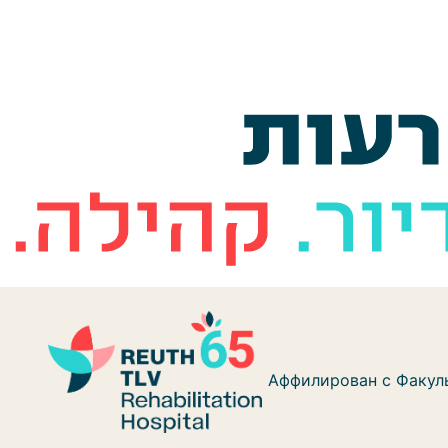
Skip to content
Аффилирован с Факуль