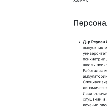
Холим).
Персона
Д-р Реувен 
выпускник м
университет
психиатрии 
школы психо
Работал зам
амбулатории
Специализир
динамическа
Лави отлича
слушании и 
лечении рас