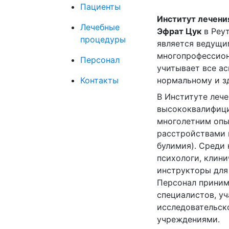
Пациенты
Институт лечени
Лечебные
Эфрат Цук
в Реут
процедуры
является ведущ
многопрофессион
Персонал
учитывает все ас
Контакты
нормальному и з
В Институте леч
высококвалифици
многолетним опы
расстройствами 
булимия). Среди 
психологи, клини
инструкторы для
Персонал приним
специалистов, уч
исследовательск
учреждениями
.