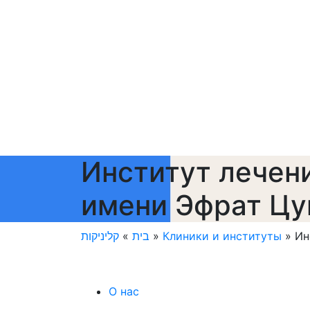
Институт лечен
имени Эфрат Цу
קליניקות
»
בית
»
Клиники и институты
»
Ин
О нас