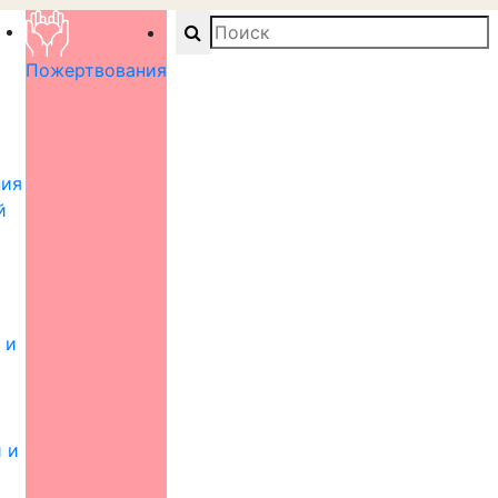
Search
Пожертвования
ния
й
 и
 и