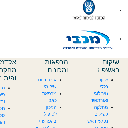
שיקום
מרפאות
אקדמי
באשפוז
ומכונים
מחקר
ופיתוח
שיקום
אשפוז יום
כללי-
שיקומי
מח
נוירולוגי
מרפאת
פית
ואורתופדי
כאב
וחד
מחלקה
המכון
תכנ
לשיקום
לטיפול
סטא
נפגעי ראש
בהפרעות
והת
חטיבה
אכילה ע"ש