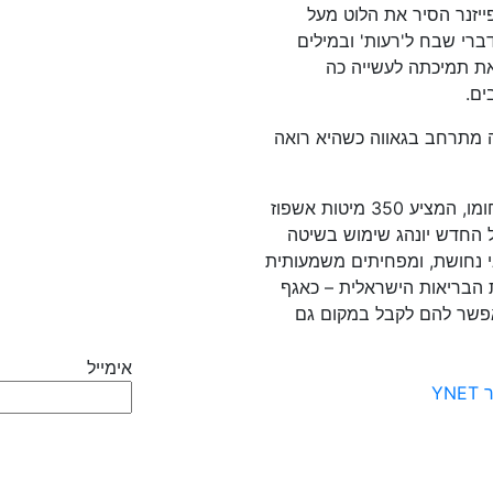
ייזנר הסיר את הלוט מעל
ברי שבח ל'רעות' ובמילים
את תמיכתה לעשייה כה
ים.
ה מתרחב בגאווה כשהיא רואה
בית חולים שיקומי רעות הוא בית חולים מוביל בתחומו, המציע 350 מיטות אשפוז
ל החדש יונהג שימוש בשיטה
 נחושת, ומפחיתים משמעותית
 הבריאות הישראלית – כאגף
מאפשר להם לקבל במקום גם
אימייל
Y