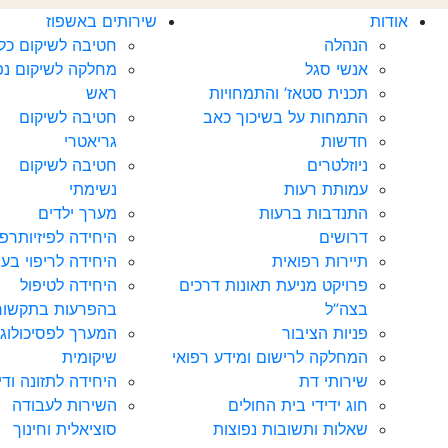
אודות
שירותים באשפוז
הנהלה
חטיבה לשיקום כלל
אנשי סגל
מחלקה לשיקום נפ
תכנית סטאז’ והתמחויות
ראש
התמחות על בשיכוך כאב
חטיבה לשיקום
חדשות‎‎
גריאטרי
ניוזלטרים
חטיבה לשיקום
עמותת רעות
נשימתי
התנדבות ברעות
מערך ילדים
דרושים
היחידה לפיזיותרפ
תיירות רפואית
היחידה לריפוי בעי
פרויקט מניעת תאונות דרכים
היחידה לטיפול
בצה”ל
בהפרעות בתקשור
פניות הציבור
המערך לפסיכולוגי
המחלקה לרישום ומידע רפואי
שיקומית
שירותי דת
היחידה לתזונה וד
חוג ידידי בית החולים
השירות לעבודה
שאלות ותשובות נפוצות
סוציאלית וחינוך