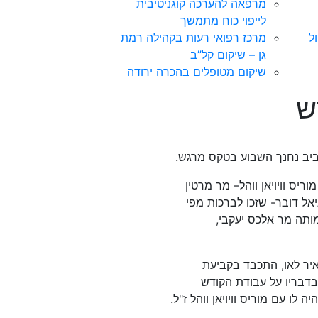
מרפאה להערכה קוגניטיבית
לייפוי כוח מתמשך
ל
מרכז רפואי רעות בקהילה רמת
גן – שיקום קל”ב
שיקום מטופלים בהכרה ירודה
ש
ביב נחנך השבוע בטקס מרגש.
ריס וויויאן ווהל– מר מרטין
ניאל דובר- שזכו לברכות מפי
מותה מר אלכס יעקבי,
יר לאו, התכבד בקביעת
דבריו על עבודת הקודש
ו עם מוריס וויויאן ווהל ז"ל.