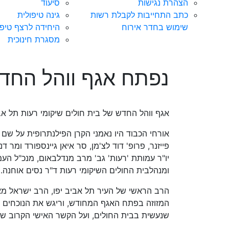
הצהרת נגישות
סיעוד
כתב התחייבות לקבלת רשות
גינה טיפולית
שימוש בחדר אירוח
היחידה לרצף טיפו
מסגרת חינוכית
נפתח אגף ווהל החד
אגף ווהל החדש של בית חולים שיקומי רעות תל א
אורחי הכבוד היו נאמני הקרן הפילנתרופית על שם מו
פייזנר, פרופ' דוד לצ'מן, סר איאן גיינספורד ומר ד
יו"ר עמותת 'רעות' גב' מרב מנדלבאום, מנכ"ל הע
ומנהלבית החולים השיקומי רעות ד"ר נסים אוחנה.
הרב הראשי של העיר תל אביב יפו, הרב ישראל מא
המזוזה בפתח האגף המחודש, וריגש את הנוכחים ב
שנעשית בבית החולים, ועל הקשר האישי הקרוב שהיה ל