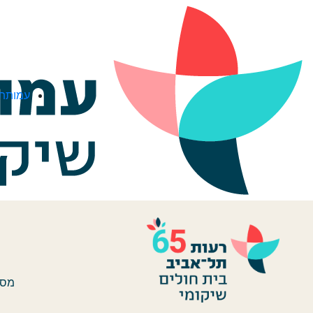
לג לתוכן
עמותת 
מסו