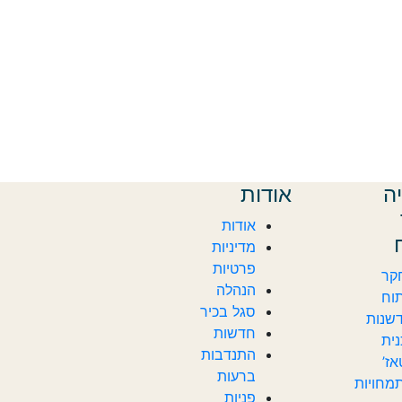
ה
אודות
אודות
מדיניות
פרטיות
קר
הנהלה
וח
סגל בכיר
שנות
חדשות‎‎
ית
התנדבות
ז’
ברעות
מחויות
פניות