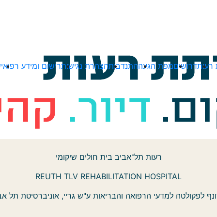
רעות
דרושים
מפת הגעה
התנדבות
הצהרת נגישות
רישום ומידע רפואי
ש
רעות תל־אביב בית חולים שיקומי
REUTH TLV REHABILITATION HOSPITAL
נף לפקולטה למדעי הרפואה והבריאות ע"ש גריי, אוניברסיטת תל אב