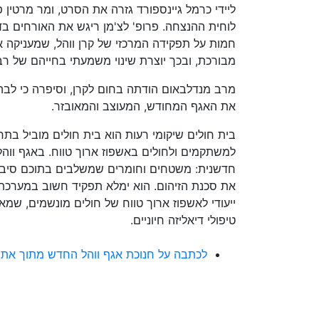
ליידי כרמל גיינספורד גזרה את הסרט, ומר מרטין פ
לוחית ההנצחה. פרופ' לצ'מן ריגש את האורחים בד
חמות על תפקידה המרכזי של קרן ווהל, שמעניקה 
מבורכת, ובכך יוצרת שינוי משמעתי בחייהם של רב
מרב מנדלבאום הודתה בחום לקרן, וסיפרה כי לב
את האגף המחודש, המעוצב והמאובזר.
למשתקמים ולחולים באשפוז ארוך טווח. באגף ווה
חדשנית: משטחים וחומרים שמשלבים בתוכם סיבי
את סכנת הזיהום. הוא ימלא תפקיד חשוב במערכת
ייעודי לאשפוז ארוך טווח של חולים מונשמים, ש
טיפולי דיאליזה חיוניים.
לכתבה על חנוכת אגף ווהל החדש מתוך אתר NET