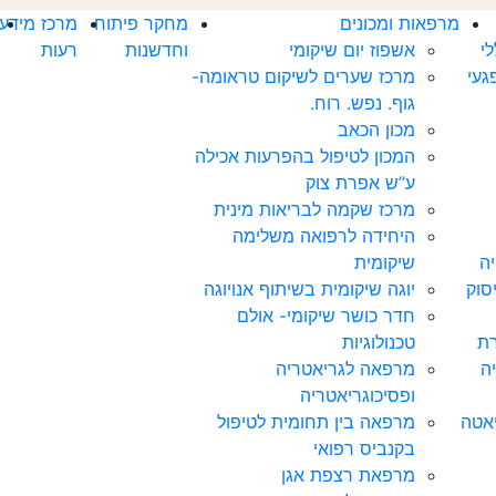
מרפאות ומכונים
מחקר פיתוח
מרכז מידע
י
אשפוז יום שיקומי
וחדשנות
רעות
געי
מרכז שערים לשיקום טראומה-
גוף. נפש. רוח.
מכון הכאב
המכון לטיפול בהפרעות אכילה
ע”ש אפרת צוק
מרכז שקמה לבריאות מינית
היחידה לרפואה משלימה
יה
שיקומית
סוק
יוגה שיקומית בשיתוף אנויוגה
חדר כושר שיקומי- אולם
ת
טכנולוגיות
ה
מרפאה לגריאטריה
ופסיכוגריאטריה
יאטה
מרפאה בין תחומית לטיפול
בקנביס רפואי
מרפאת רצפת אגן