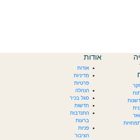
ה
אודות
אודות
מדיניות
פרטיות
קר
הנהלה
וח
סגל בכיר
שנות
חדשות‎‎
ית
התנדבות
ז’
ברעות
מחויות
פניות
הציבור