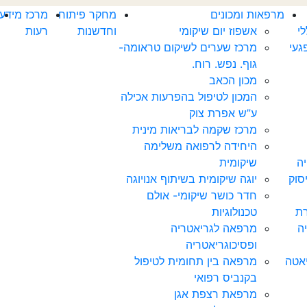
מרפאות ומכונים
מחקר פיתוח
מרכז מידע
י
אשפוז יום שיקומי
וחדשנות
רעות
געי
מרכז שערים לשיקום טראומה-
גוף. נפש. רוח.
מכון הכאב
המכון לטיפול בהפרעות אכילה
ע”ש אפרת צוק
מרכז שקמה לבריאות מינית
היחידה לרפואה משלימה
יה
שיקומית
סוק
יוגה שיקומית בשיתוף אנויוגה
חדר כושר שיקומי- אולם
ת
טכנולוגיות
ה
מרפאה לגריאטריה
ופסיכוגריאטריה
יאטה
מרפאה בין תחומית לטיפול
בקנביס רפואי
מרפאת רצפת אגן