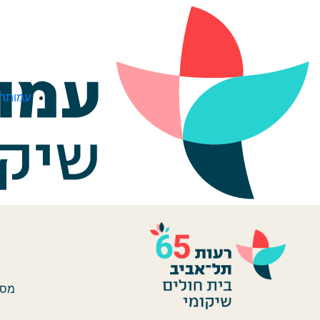
לג לתוכן
עמותת 
מסו