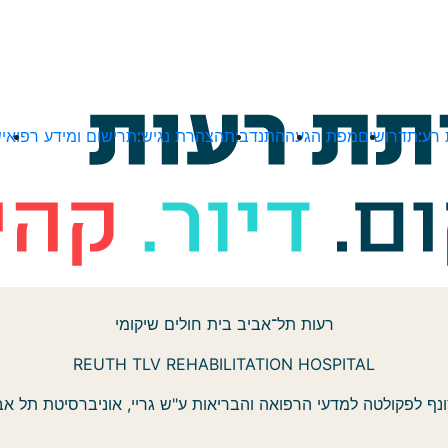
רעות
דרושים
מפת הגעה
התנדבות
הצהרת נגישות
רישום ומידע רפואי
ש
רעות תל־אביב בית חולים שיקומי
REUTH TLV REHABILITATION HOSPITAL
נף לפקולטה למדעי הרפואה והבריאות ע"ש גריי, אוניברסיטת תל אב