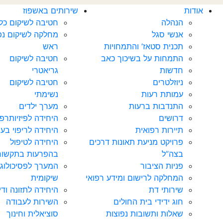
אודות
שירותים באשפוז
הנהלה
חטיבה לשיקום כלל
אנשי סגל
מחלקה לשיקום נפ
תכנית סטאז’ והתמחויות
ראש
התמחות על בשיכוך כאב
חטיבה לשיקום
חדשות‎‎
גריאטרי
ניוזלטרים
חטיבה לשיקום
עמותת רעות
נשימתי
התנדבות ברעות
מערך ילדים
דרושים
היחידה לפיזיותרפ
תיירות רפואית
היחידה לריפוי בעי
פרויקט מניעת תאונות דרכים
היחידה לטיפול
בצה”ל
בהפרעות בתקשור
פניות הציבור
המערך לפסיכולוגי
המחלקה לרישום ומידע רפואי
שיקומית
שירותי דת
היחידה לתזונה וד
חוג ידידי בית החולים
השירות לעבודה
שאלות ותשובות נפוצות
סוציאלית וחינוך