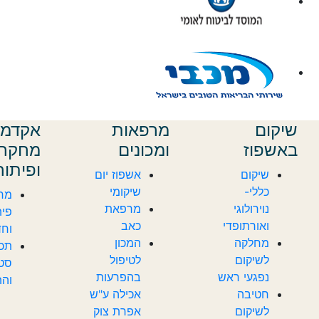
שיקום
מרפאות
אקדמי
באשפוז
ומכונים
מחקר
ופיתוח
שיקום
אשפוז יום
כללי-
שיקומי
מח
נוירולוגי
מרפאת
פית
ואורתופדי
כאב
וחד
מחלקה
המכון
תכנ
לשיקום
לטיפול
סטא
נפגעי ראש
בהפרעות
והת
חטיבה
אכילה ע"ש
לשיקום
אפרת צוק