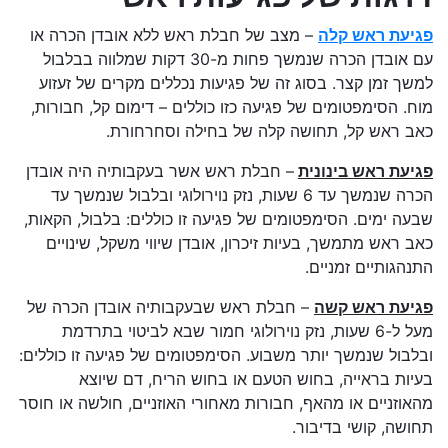
פגיעת ראש קלה
– מצב של חבלת ראש ללא אובדן הכרה או
עם אובדן הכרה שנמשך פחות מ-30 דקות שמלווה בבלבול
למשך זמן קצר. בסוג זה של פגיעות נכללים מקרים של זעזוע
מוח. הסימפטומים של פגיעה כזו כוללים – דימום קל, חבורות,
כאב ראש קל, תחושה קלה של בחילה וסחרחורת.
פגיעת ראש בינונית
– חבלת ראש אשר בעקבותיה היה אובדן
הכרה שנמשך עד 6 שעות, נזק נוירולוגי ובלבול שנמשך עד
שבעה ימים. הסימפטומים של פגיעה זו כוללים: בלבול, הקאות,
כאב ראש מתמשך, בעיות זיכרון, אובדן שיווי משקל, שינויים
התנהגותיים זמניים.
פגיעת ראש קשה
– חבלת ראש שבעקבותיה אובדן הכרה של
מעל ל-6 שעות, נזק נוירולוגי חמור שבא לביטוי בתרדמת
ובלבול שנמשך יותר משבוע. הסימפטומים של פגיעה זו כוללים:
בעיות בראייה, בחוש הטעם או בחוש הריח, דם שיוצא
מהאוזניים או מהאף, חבורות מאחורי האוזניים, חולשה או חוסר
תחושה, קושי בדיבור.