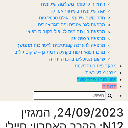
היחידה לרפואה משלימה שיקומית
יוגה שיקומית בשיתוף אנויוגה
חדר כושר שיקומי- אולם טכנולוגיות
מרפאה לגריאטריה ופסיכוגריאטריה
מרפאה בין תחומית לטיפול בקנביס רפואי
מרפאת רצפת אגן
מרפאה להערכה קוגניטיבית לייפוי כוח מתמשך
מרכז רפואי רעות בקהילה רמת גן – שיקום קל”ב
שיקום מטופלים בהכרה ירודה
מחקר פיתוח וחדשנות
מרכז מידע רעות
זימון תור ויצירת קשר
תרומות
Search
24/09/2023, המגזין
N12: הקרב האחרון: חיילי