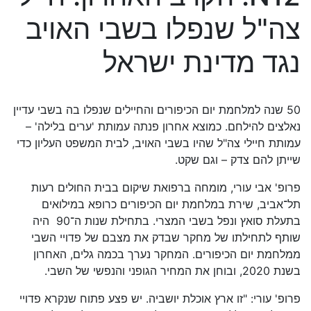
צה"ל שנפלו בשבי האויב
נגד מדינת ישראל
50 שנה למלחמת יום הכיפורים והחיילים שנפלו בה בשבי עדיין
נאלצים להילחם. כמוצא אחרון פנתה עמותת 'ערים בלילה' –
עמותת חיילי צה"ל שהיו בשבי האויב, לבית המשפט העליון כדי
שייתן להם צדק – וגם שקט.
פרופ' אבי עורי, מומחה ברפואת שיקום בבית החולים רעות
תל־אביב, שירת במלחמת יום הכיפורים כרופא במילואים
בתעלת סואץ ונפל בשבי המצרי. בתחילת שנות ה־90 היה
שותף לתחילתו של מחקר שבדק את מצבם של פדויי השבי
ממלחמת יום הכיפורים. המחקר נערך בכמה גלים, האחרון
בשנת 2020, ובוחן את המחיר הגופני והנפשי של השבי.
פרופ' עורי: "זו ארץ אוכלת יושביה. יש פצע פתוח שנקרא פדויי