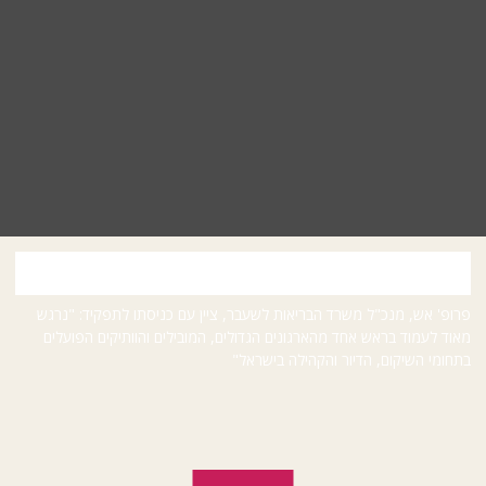
פרופ' נחמן אש נבחר ליו"ר עמותת רעות
פרופ' אש, מנכ"ל משרד הבריאות לשעבר, ציין עם כניסתו לתפקיד: "נרגש
מאוד לעמוד בראש אחד מהארגונים הגדולים, המובילים והוותיקים הפועלים
בתחומי השיקום, הדיור והקהילה בישראל"