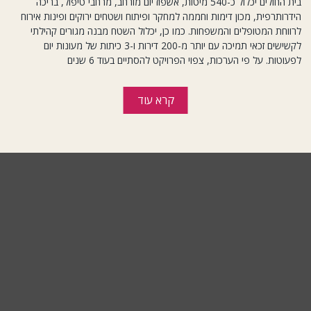
בית החולים יכלול כ-540 מיטות, אשפוז יום מורחב, מרחבי טיפול, בריכה
הידרותרפית, מכון דימות וחממה למחקר ופיתוח ושטחים ירוקים ופינות אירוח
לרווחת המטופלים והמשפחות. כמו כן, יכלול השטח מבנה מגורים קהילתי
לקשישים זכאי תמיכה עם יותר מ-200 דירות ו-3 כיתות של מעונות יום
לפעוטות. על פי הערכות, צפוי הפרויקט להסתיים בעוד 6 שנים
קרא עוד