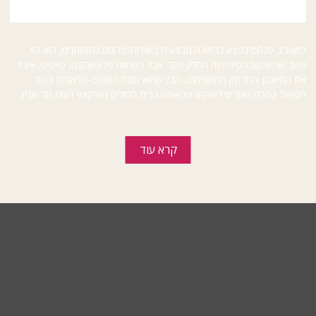
"זו לא דרך ללא מוצא"
כשאביב פנחס נפצע בתאונה מבצעית בשירותו כלוחם בתותחנים, הוא לא
חשב שהשיקום הפיזי יהיה החלק הקל. אבל כשחווה פלאשבקים, סיוטים, איבד
את התיאבון והתרחק ממשפחתו, הבין שהוא סובל מפוסט-טראומה ופנה
לטיפול במרכז שערים לשיקום טראומה בבית החולים השיקומי רעות תל-אביב
קרא עוד