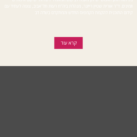
וזמינים. ד"ר אורית שטיין רייזנר, מנהלת ביה"ח רעות תל־אביב, צופה לעתיד עם
קידום התוכנית להקמת הקמפוס החדש והמתקדם בשדה דב
קרא עוד