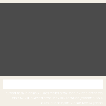
מעטפת לפצועי המלחמה: מרכז שערים לשיקום טראומה
בית החולים פתח את מרכז שערים לטיפול בנפגעי טראומה משולבת והפרעה
פוסט טראומטית, המיועד לפצועי צה"ל בסדיר ובמילואים, ולאנשי כוחות
הביטחון שנפגעו מאז ה-7 באוקטובר בגוף ובנפש