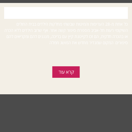
המלאכיות של ילדי רעות
כל אחת מ-28 העריסות והמיטות שבשתי מחלקות הילדים בבית החולים
השיקומי רעות תל-אביב מספרת סיפור קשה אחר. אף שרוב הילדים ללא הכרה
או בהכרה חלקית, הם זכו לקייטנת קיץ עם בריכה, מנגנים להם ומקריאים להם
סיפורים. המקום שמגדיר מחדש את המושג חמלה
קרא עוד