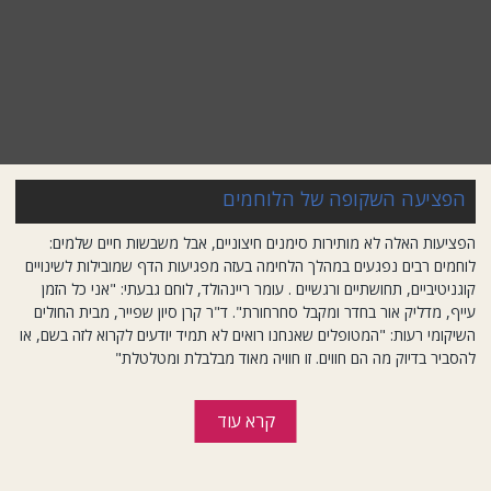
הפציעה השקופה של הלוחמים
הפציעות האלה לא מותירות סימנים חיצוניים, אבל משבשות חיים שלמים:
לוחמים רבים נפגעים במהלך הלחימה בעזה מפגיעות הדף שמובילות לשינויים
קוגניטיביים, תחושתיים ורגשיים . עומר ריינהולד, לוחם גבעתי: "אני כל הזמן
עייף, מדליק אור בחדר ומקבל סחרחורת". ד"ר קרן סיון שפייר, מבית החולים
השיקומי רעות: "המטופלים שאנחנו רואים לא תמיד יודעים לקרוא לזה בשם, או
להסביר בדיוק מה הם חווים. זו חוויה מאוד מבלבלת ומטלטלת"
קרא עוד