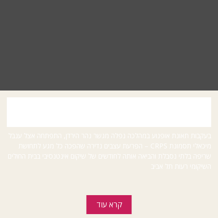
טיול האופנועים בצפון, הסתיים בנפילה מהגשר למי
הירדן ופציעה קשה
בעקבות תאונת אופנוע במהלכה נפלה מגשר נהר הירדן, התפתחה אצל ענבל
מיכאלי תסמונת CRPS – הפרעת עצבים נדירה שהפכה כל מגע לתחושת
שריפה בלתי נסבלת והביאה אותה לחודשים של שיקום אינטנסיבי בבית החולים
השיקומי רעות תל אביב
קרא עוד