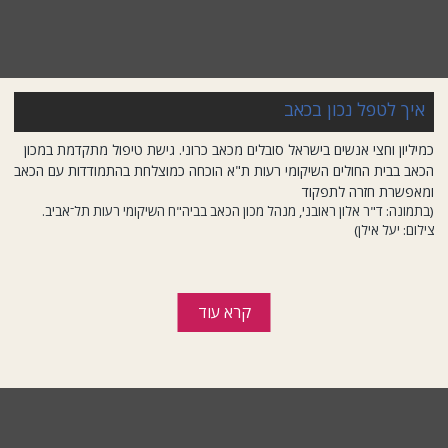
איך לטפל נכון בכאב
כמיליון וחצי אנשים בישראל סובלים מכאב כרוני. גישת טיפול מתקדמת במכון
הכאב בבית החולים השיקומי רעות ת"א הוכחה כמוצלחת בהתמודדות עם הכאב
ומאפשרת חזרה לתפקוד
(בתמונה: ד"ר אלון ראובני, מנהל מכון הכאב בביה"ח השיקומי רעות תל־אביב.
צילום: יעל אילן)
קרא עוד