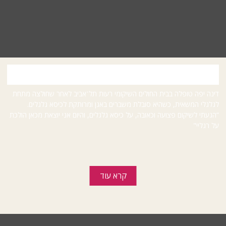
ניצולת פיגוע הדריסה בגלילות שוחררה מאשפוז
דינה יפה טופלה בבית החולים השיקומי רעות תל־אביב לאחר שחולצה מתחת
לגלגלי המשאית, כשהיא סובלת משברים באגן ומרותקת לכיסא גלגלים.
“הגעתי לשיקום פצועה וכאובה, על כיסא גלגלים, והיום אני יוצאת מכאן הולכת
על רגליי"
קרא עוד