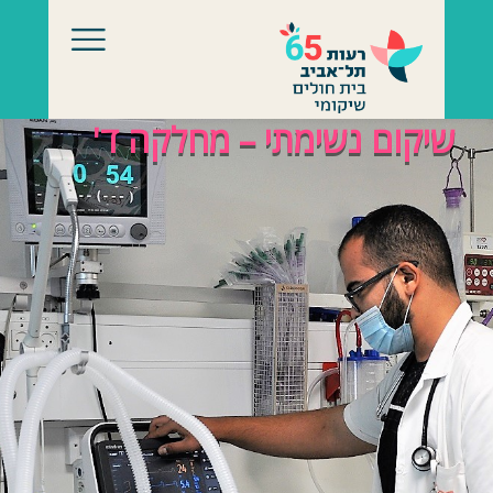
לג לתוכן
שיקום נשימתי – מחלקה ד'